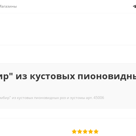
Магазины
р" из кустовых пионовидны
мбир" из кустовых пионовидных роз и эустомы арт. 45006