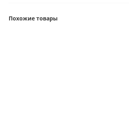
Похожие товары
ХИТ
СОВЕТУЕМ
Букет 11
Сет
Букет из
Кашпо с
роз Кения
"Ягодный
розовой
луковичными