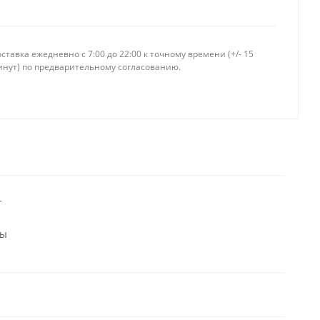
ставка ежедневно c 7:00 до 22:00 к точному времени (+/- 15
инут) по предварительному согласованию.
т
мы