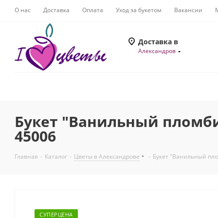
О нас
Доставка
Оплата
Уход за букетом
Вакансии
Доставка в
Александров
Букет "Ванильный пломби
45006
Главная
-
Каталог
-
Цветы в Александрове
-
Букет "Ванильный пло
СУПЕРЦЕНА