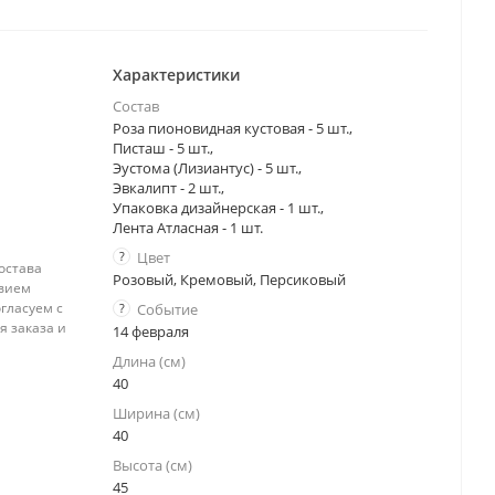
Характеристики
Состав
Роза пионовидная кустовая - 5 шт.,
Писташ - 5 шт.,
Эустома (Лизиантус) - 5 шт.,
Эвкалипт - 2 шт.,
Упаковка дизайнерская - 1 шт.,
Лента Атласная - 1 шт.
?
Цвет
остава
Розовый, Кремовый, Персиковый
твием
гласуем с
?
Событие
я заказа и
14 февраля
Длина (см)
40
Ширина (см)
40
Высота (см)
45