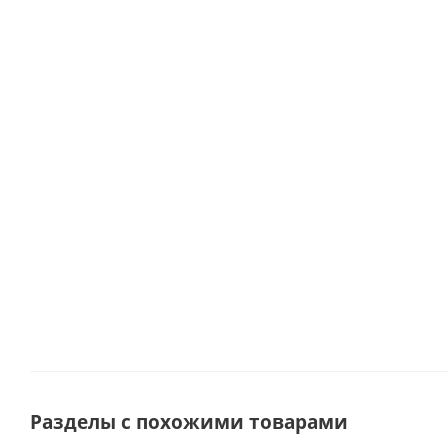
с
раф" с
гортензии с
первоцветами
колосьями
цветочным
розами и
S Синий
арт. 84333
стаканчиком
мелкими
(тюльпан,
и
ромашками
гиацинт)
аромасвечой
арт. 66831-Р
46200-С
Много
в банке арт.
70399
Много
Под заказ
Много
Разделы с похожими товарами