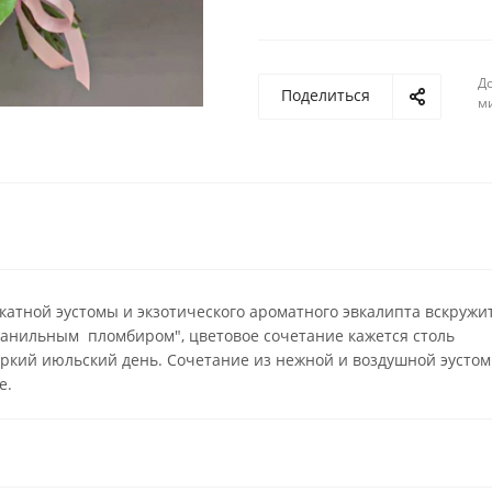
До
Поделиться
м
атной эустомы и экзотического ароматного эвкалипта вскружи
"ванильным пломбиром", цветовое сочетание кажется столь
ркий июльский день. Сочетание из нежной и воздушной эусто
е.