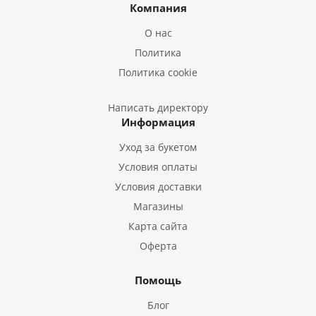
Букеты из Ирисов
Компания
Букеты из Лилий
О нас
Букеты из Подсолнухов
Политика
Букеты из Эустом
Политика cookie
Букеты из Пион
Букеты из Гладиолусов
Написать директору
Информация
Букеты из Тюльпанов
Уход за букетом
Условия оплаты
Условия доставки
Магазины
Карта сайта
Оферта
Помощь
Блог