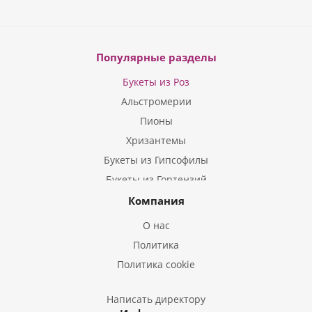
Популярные разделы
Букеты из Роз
Альстромерии
Пионы
Хризантемы
Букеты из Гипсофилы
Букеты из Гортензий
Букеты из Ирисов
Компания
Букеты из Лилий
О нас
Букеты из Подсолнухов
Политика
Букеты из Эустом
Политика cookie
Букеты из Пион
Букеты из Гладиолусов
Написать директору