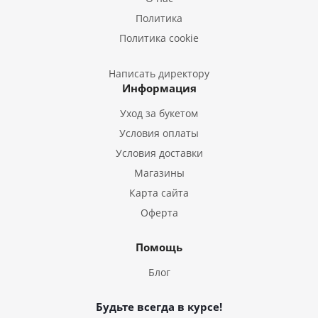
Букеты из Подсолнухов
Политика
Букеты из Эустом
Политика cookie
Букеты из Пион
Букеты из Гладиолусов
Написать директору
Информация
Букеты из Тюльпанов
Уход за букетом
Условия оплаты
Условия доставки
Магазины
Карта сайта
Оферта
Помощь
Блог
Будьте всегда в курсе!