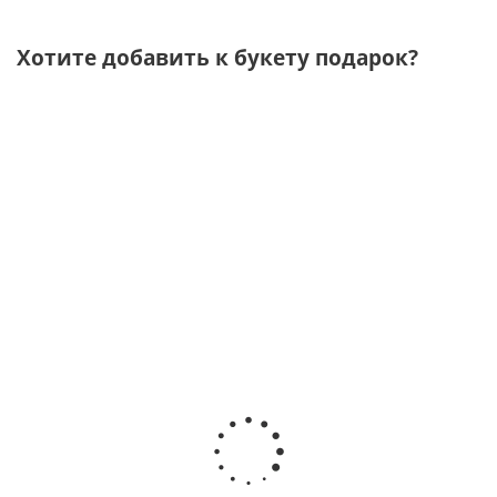
Хотите добавить к букету подарок?
Подарочный
Подарочный
Подарочный
Подарочный
П
набор
набор
набор
набор