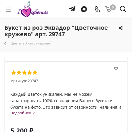
0
Букет из роз Эквадор "Цветочное
кружево" арт. 29747
Цветы в Александрове
Артикул:
29747
Каждый цветок уникален. Мы не можем
гарантировать 100% совпадения Вашего букета и
букета на фото. Это зависит от сезонности, наличия и
Подробнее
природной индивидуальности каждого цветка. Но мы
обязательно сохраним общую композицию и
настроение букета!
5 200
₽