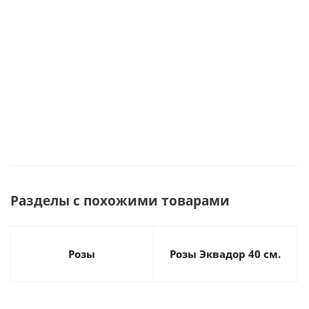
арт.
36399
Под заказ
М
Много
Разделы с похожими товарами
Розы
Розы Эквадор 40 см.