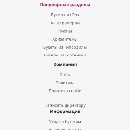
Популярные разделы
Букеты из Роз
Альстромерии
Пионы
Хризантемы
Букеты из Гипсофилы
Букеты из Гортензий
Букеты из Ирисов
Компания
Букеты из Лилий
О нас
Букеты из Подсолнухов
Политика
Букеты из Эустом
Политика cookie
Букеты из Пион
Букеты из Гладиолусов
Написать директору
Информация
Букеты из Тюльпанов
Уход за букетом
Условия оплаты